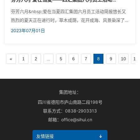
芬芳六月&nbsp;爱在当夏四汇集团六月员工活动简报悠长又
热烈的夏天正在进行时，草木成荫，花开成海、风景染深了季
节的颜色，每一处风景，都有独特的主题，展现自己的精彩，
2023年07月01日
或奔放、或绚烂、或热烈、或明媚，6月用爱点亮了美好，我
们在正在以最佳的状态，聚集最强大的力量。&nbsp;集团总
部01深情不及久伴，厚爱无需多言，四汇集团总部6月29日为
«
1
2
...
5
6
7
8
9
10
11
二季度生日的员工精心准备了生日会，邀请所有二季度生日的
小伙伴共享...
集团地址：
四川省德阳市庐山南路二段198号
联系方式：
0838-2903313
邮箱：
office@sihui.cn
友情链接